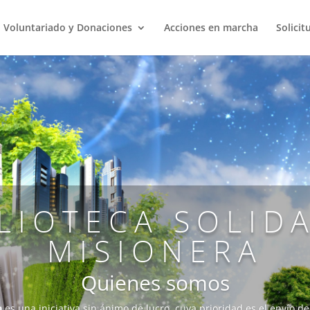
Voluntariado y Donaciones
Acciones en marcha
Solicit
LIOTECA SOLID
MISIONERA
Quienes somos
a
es una iniciativa sin ánimo de lucro, cuya prioridad es el envío de 