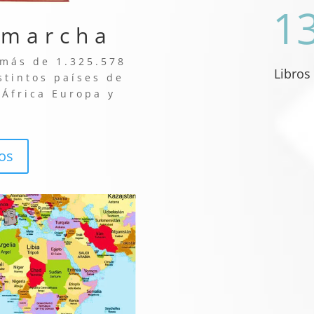
1
 marcha
más de 1.325.578
Libros
stintos países de
 África Europa y
ios