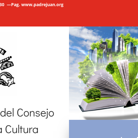
12,30 —Pag. www.padrejuan.org
 del Consejo
a Cultura