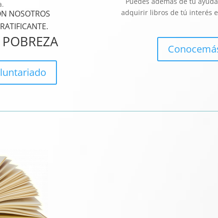
Puedes además de tu ayuda e
a.
adquirir libros de tú interé
CON NOSOTROS
RATIFICANTE.
 POBREZA
Conocemás
luntariado