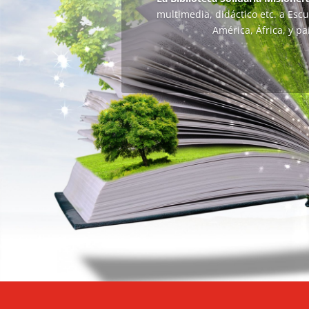
multimedia, didáctico etc. a Esc
América, África, y p